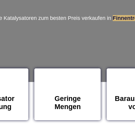
re Katalysatoren zum besten Preis verkaufen in
Finnent
sator
Geringe
Barau
ung
Mengen
vo