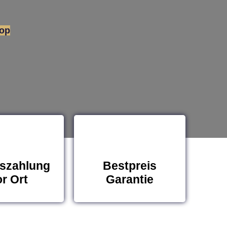
rop
szahlung
Bestpreis
r Ort
Garantie