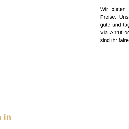
Wir bieten
Preise. Un
gute und ta
Via Anruf o
sind Ihr fai
 in