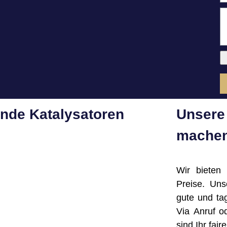
ende Katalysatoren
Unsere 
machen
Wir bieten
Preise. Un
gute und ta
Via Anruf o
sind Ihr fai