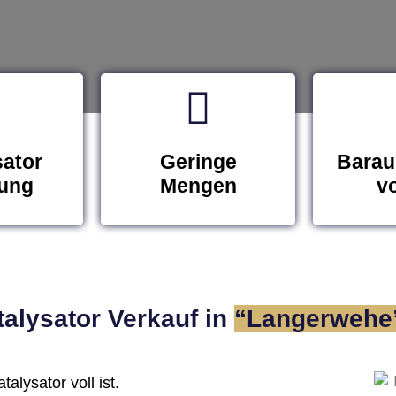
sator
Geringe
Barau
ung
Mengen
vo
alysator Verkauf in
“Langerwehe 
alysator voll ist.