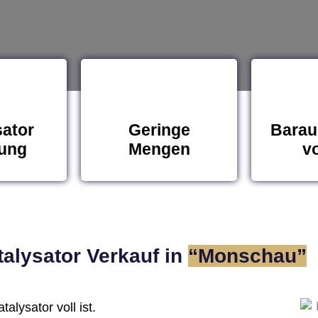
sator
Geringe
Barau
ung
Mengen
vo
alysator Verkauf in
“Monschau ”
alysator voll ist.