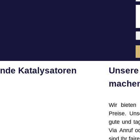
ende Katalysatoren
Unsere 
machen
Wir bieten
Preise. Un
gute und ta
Via Anruf o
sind Ihr fai