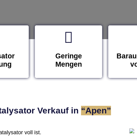
sator
Geringe
Barau
ung
Mengen
vo
alysator Verkauf in
“Apen”
alysator voll ist.