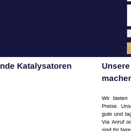
ende Katalysatoren
Unsere 
machen
Wir bieten
Preise. Un
gute und ta
Via Anruf o
sind Ihr fai