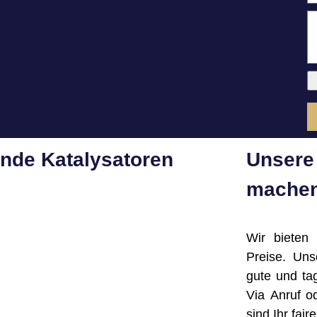
ende Katalysatoren
Unsere 
machen
Wir bieten
Preise. Un
gute und ta
Via Anruf o
sind Ihr fai