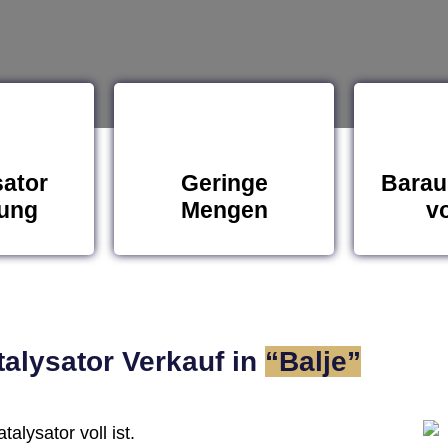
sator
Geringe
Barau
ung
Mengen
vo
alysator Verkauf in
“Balje”
alysator voll ist.