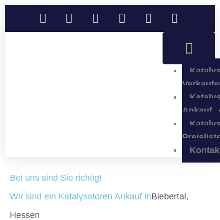
Kataly
Verkaufe
Kataly
Ankauf
Kataly
Preislist
Kontak
Bei uns sind Sie richtig!
Wir sind ein Katalysatoren Ankauf in
Biebertal,
Hessen