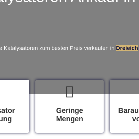
re Katalysatoren zum besten Preis verkaufen in
Dreieich
sator
Geringe
Barau
ung
Mengen
vo