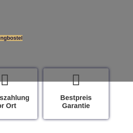
ingbostel
szahlung
Bestpreis
r Ort
Garantie