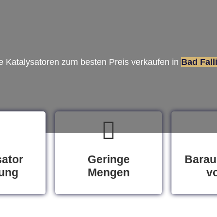
re Katalysatoren zum besten Preis verkaufen in
Bad Fall
sator
Geringe
Barau
ung
Mengen
vo