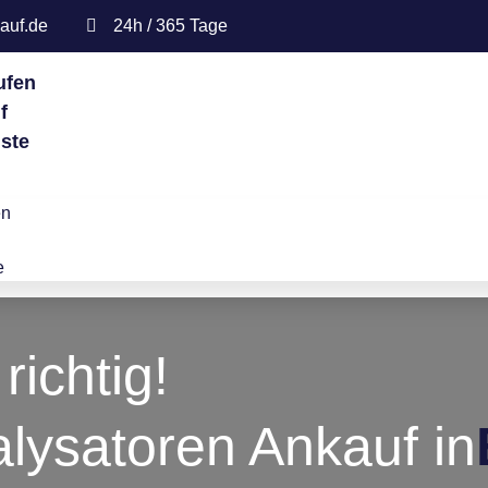
auf.de
24h / 365 Tage
ufen
f
iste
en
e
richtig!
alysatoren Ankauf in