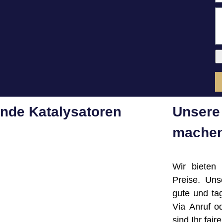
ende Katalysatoren
Unsere 
machen
Wir bieten
Preise. Un
gute und ta
Via Anruf o
sind Ihr fai