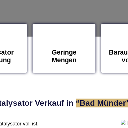
sator
Geringe
Barau
ung
Mengen
vo
alysator Verkauf in
“Bad Münder
alysator voll ist.