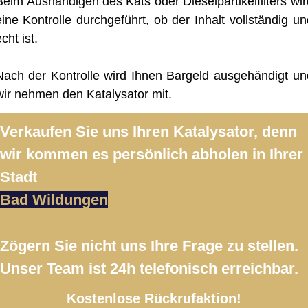
Beim Aushändigen des Kats oder Dieselpartikelfilters wir
eine Kontrolle durchgeführt, ob der Inhalt vollständig un
cht ist.
Nach der Kontrolle wird Ihnen Bargeld ausgehändigt un
wir nehmen den Katalysator mit.
Verkaufen Sie uns Ihren Katalysator, denn
wir kommen es persönlich abholen in Ihrer
Stadt
Bad Wildungen
Zögern Sie nicht uns Ihre Frage zu stellen.
Unser Team ist 24h telefonisch erreichbar.
Kostenlose Rückrufaktion!