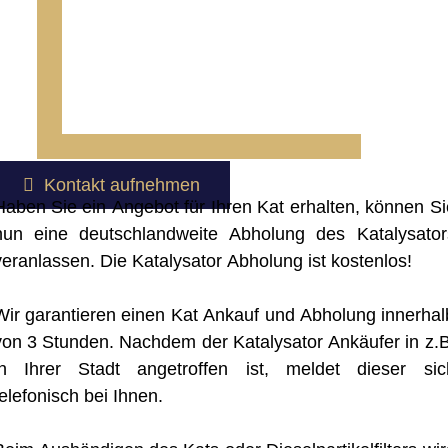
Kontakt aufnehmen
Haben Sie ein Angebot für Ihren Kat erhalten, können Si
nun eine deutschlandweite Abholung des Katalysator
veranlassen. Die Katalysator Abholung ist kostenlos!
Wir garantieren einen Kat Ankauf und Abholung innerhal
von 3 Stunden. Nachdem der Katalysator Ankäufer in z.B
in Ihrer Stadt angetroffen ist, meldet dieser sic
telefonisch bei Ihnen.